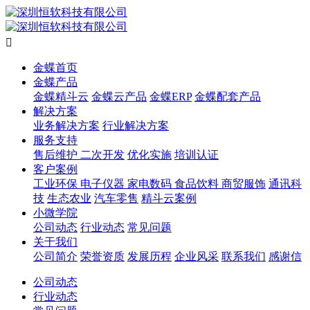

金蝶首页
金蝶产品
金蝶精斗云
金蝶云产品
金蝶ERP
金蝶配套产品
解决方案
业务解决方案
行业解决方案
服务支持
售后维护
二次开发
优化实施
培训认证
客户案例
工业环保
电子仪器
家电数码
食品饮料
商贸服饰
通讯科
技
生态农业
汽车零售
精斗云案例
小微学院
公司动态
行业动态
常见问题
关于我们
公司简介
荣誉资质
发展历程
企业风采
联系我们
感谢信
公司动态
行业动态