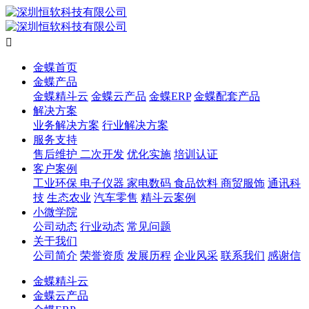

金蝶首页
金蝶产品
金蝶精斗云
金蝶云产品
金蝶ERP
金蝶配套产品
解决方案
业务解决方案
行业解决方案
服务支持
售后维护
二次开发
优化实施
培训认证
客户案例
工业环保
电子仪器
家电数码
食品饮料
商贸服饰
通讯科
技
生态农业
汽车零售
精斗云案例
小微学院
公司动态
行业动态
常见问题
关于我们
公司简介
荣誉资质
发展历程
企业风采
联系我们
感谢信
金蝶精斗云
金蝶云产品