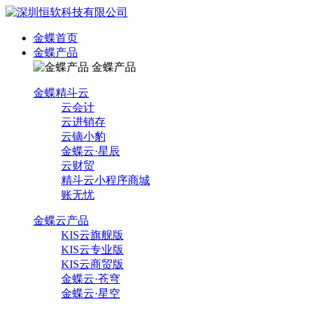
金蝶首页
金蝶产品
金蝶产品
金蝶精斗云
云会计
云进销存
云镝小豹
金蝶云·星辰
云财贸
精斗云小程序商城
账无忧
金蝶云产品
KIS云旗舰版
KIS云专业版
KIS云商贸版
金蝶云·苍穹
金蝶云·星空