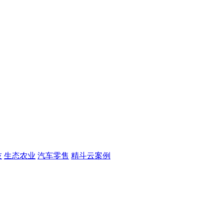
技
生态农业
汽车零售
精斗云案例