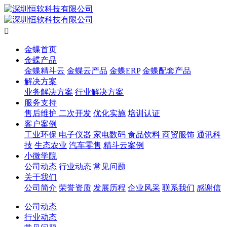

金蝶首页
金蝶产品
金蝶精斗云
金蝶云产品
金蝶ERP
金蝶配套产品
解决方案
业务解决方案
行业解决方案
服务支持
售后维护
二次开发
优化实施
培训认证
客户案例
工业环保
电子仪器
家电数码
食品饮料
商贸服饰
通讯科
技
生态农业
汽车零售
精斗云案例
小微学院
公司动态
行业动态
常见问题
关于我们
公司简介
荣誉资质
发展历程
企业风采
联系我们
感谢信
公司动态
行业动态