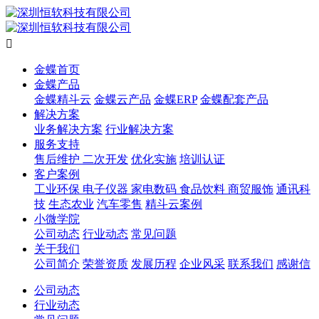

金蝶首页
金蝶产品
金蝶精斗云
金蝶云产品
金蝶ERP
金蝶配套产品
解决方案
业务解决方案
行业解决方案
服务支持
售后维护
二次开发
优化实施
培训认证
客户案例
工业环保
电子仪器
家电数码
食品饮料
商贸服饰
通讯科
技
生态农业
汽车零售
精斗云案例
小微学院
公司动态
行业动态
常见问题
关于我们
公司简介
荣誉资质
发展历程
企业风采
联系我们
感谢信
公司动态
行业动态