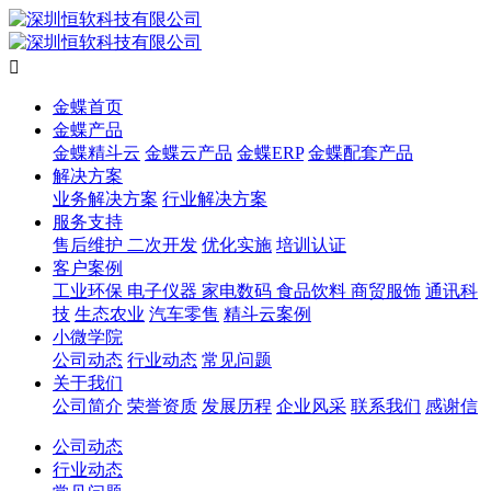

金蝶首页
金蝶产品
金蝶精斗云
金蝶云产品
金蝶ERP
金蝶配套产品
解决方案
业务解决方案
行业解决方案
服务支持
售后维护
二次开发
优化实施
培训认证
客户案例
工业环保
电子仪器
家电数码
食品饮料
商贸服饰
通讯科
技
生态农业
汽车零售
精斗云案例
小微学院
公司动态
行业动态
常见问题
关于我们
公司简介
荣誉资质
发展历程
企业风采
联系我们
感谢信
公司动态
行业动态